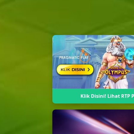
Klik Disini! Lihat RTP 