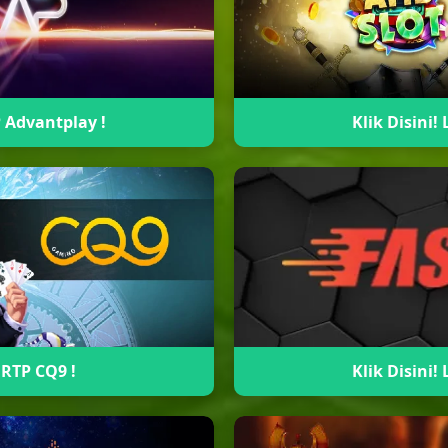
P Advantplay !
Klik Disini!
t RTP CQ9 !
Klik Disini! 