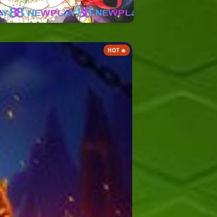
HOT 🔥