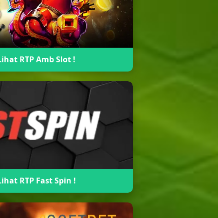
 Lihat RTP Amb Slot !
Lihat RTP Fast Spin !