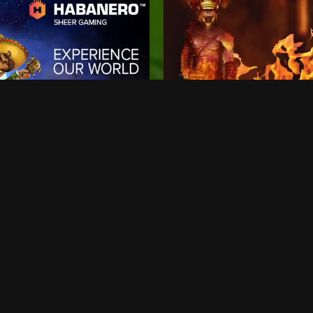
TP Habanero !
Klik Disini!
t RTP JDB !
Klik Disin